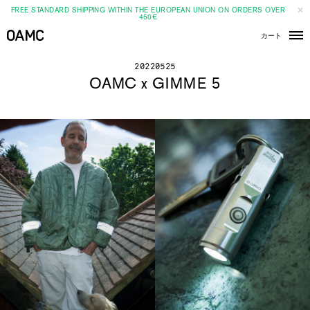
FREE STANDARD SHIPPING WITHIN THE EUROPEAN UNION ON ORDERS OVER
450€
カート
メ
ニ
ュ
ー
20220525
OAMC x GIMME 5